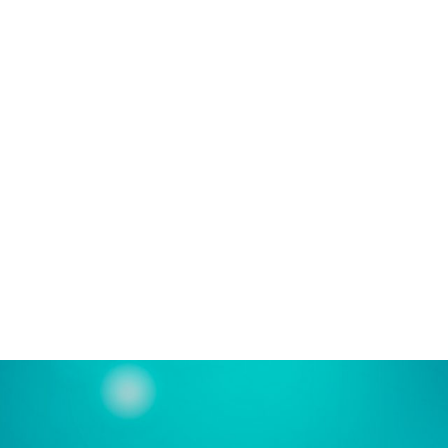
SEARCH
RHEUMATOLOGIE
Nordimet® Fertigpen